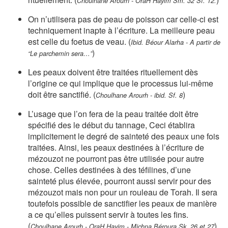
Choulhane Arourh - OraH Hayim Sm. 32 Sf. 12.
On n’utilisera pas de peau de poisson car celle-ci est
techniquement inapte à l’écriture. La meilleure peau
est celle du foetus de veau. (
Ibid. Béour Alarha - A partir de
)
“Le parchemin sera…”
Les peaux doivent être traitées rituellement dès
l’origine ce qui implique que le processus lui-même
doit être sanctifié. (
)
Choulhane Arourh - ibid. Sf. 8
L’usage que l’on fera de la peau traitée doit être
spécifié des le début du tannage, Ceci établira
implicitement le degré de sainteté des peaux une fois
traitées. Ainsi, les peaux destinées à l’écriture de
mézouzot ne pourront pas être utilisée pour autre
chose. Celles destinées à des téfilines, d’une
sainteté plus élevée, pourront aussi servir pour des
mézouzot mais non pour un rouleau de Torah. Il sera
toutefois possible de sanctifier les peaux de manière
a ce qu’elles puissent servir à toutes les fins.
(
)
Choulhane Arourh - OraH Hayim - Michna Béroura Sk. 26 et 27