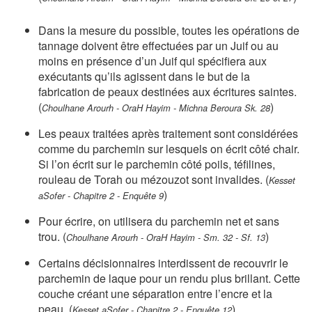
Dans la mesure du possible, toutes les opérations de
tannage doivent être effectuées par un Juif ou au
moins en présence d’un Juif qui spécifiera aux
exécutants qu’ils agissent dans le but de la
fabrication de peaux destinées aux écritures saintes.
(
)
Choulhane Arourh - OraH Hayim - Michna Beroura Sk. 28
Les peaux traitées après traitement sont considérées
comme du parchemin sur lesquels on écrit côté chair.
Si l’on écrit sur le parchemin côté poils, téfilines,
rouleau de Torah ou mézouzot sont invalides. (
Kesset
)
aSofer - Chapitre 2 - Enquête 9
Pour écrire, on utilisera du parchemin net et sans
trou. (
)
Choulhane Arourh - OraH Hayim - Sm. 32 - Sf. 13
Certains décisionnaires interdissent de recouvrir le
parchemin de laque pour un rendu plus brillant. Cette
couche créant une séparation entre l’encre et la
peau. (
)
Kesset aSofer - Chapitre 2 - Enquête 12