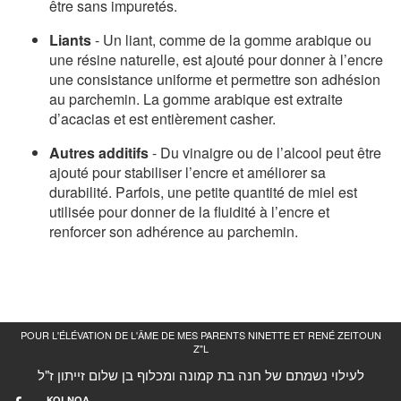
être sans impuretés.
Liants
- Un liant, comme de la gomme arabique ou
une résine naturelle, est ajouté pour donner à l’encre
une consistance uniforme et permettre son adhésion
au parchemin. La gomme arabique est extraite
d’acacias et est entièrement casher.
Autres additifs
- Du vinaigre ou de l’alcool peut être
ajouté pour stabiliser l’encre et améliorer sa
durabilité. Parfois, une petite quantité de miel est
utilisée pour donner de la fluidité à l’encre et
renforcer son adhérence au parchemin.
POUR L'ÉLÉVATION DE L'ÂME DE MES PARENTS NINETTE ET RENÉ ZEITOUN
Z"L
לעילוי נשמתם של חנה בת קמונה ומכלוף בן שלום זייתון ז"ל
KOLNOA