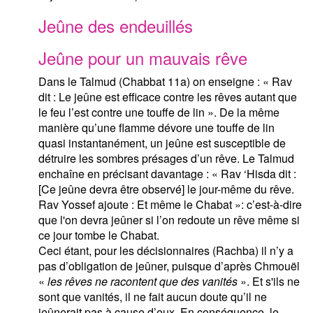
Jeûne des endeuillés
Jeûne pour un mauvais rêve
Dans le Talmud (Chabbat 11a) on enseigne : « Rav
dit : Le jeûne est efficace contre les rêves autant que
le feu l’est contre une touffe de lin ». De la même
manière qu’une flamme dévore une touffe de lin
quasi instantanément, un jeûne est susceptible de
détruire les sombres présages d’un rêve. Le Talmud
enchaîne en précisant davantage : « Rav ‘Hisda dit :
[Ce jeûne devra être observé] le jour-même du rêve.
Rav Yossef ajoute : Et même le Chabat »: c’est-à-dire
que l'on devra jeûner si l’on redoute un rêve même si
ce jour tombe le Chabat.
Ceci étant, pour les décisionnaires (Rachba) il n’y a
pas d’obligation de jeûner, puisque d’après Chmouël
«
les rêves ne racontent que des vanités
». Et s'ils ne
sont que vanités, il ne fait aucun doute qu’il ne
jeûnerait pas à cause d’eux. En conséquence, le