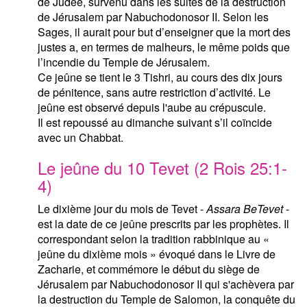
de Judée, survenu dans les suites de la destruction
de Jérusalem par Nabuchodonosor II. Selon les
Sages, il aurait pour but d’enseigner que la mort des
justes a, en termes de malheurs, le même poids que
l’incendie du Temple de Jérusalem.
Ce jeûne se tient le 3 Tishri, au cours des dix jours
de pénitence, sans autre restriction d’activité. Le
jeûne est observé depuis l'aube au crépuscule.
Il est repoussé au dimanche suivant s’il coïncide
avec un Chabbat.
Le jeûne du 10 Tevet (2 Rois 25:1-
4)
Le dixième jour du mois de Tevet -
Assara BeTevet
-
est la date de ce jeûne prescrits par les prophètes. Il
correspondant selon la tradition rabbinique au «
jeûne du dixième mois » évoqué dans le Livre de
Zacharie, et commémore le début du siège de
Jérusalem par Nabuchodonosor II qui s'achèvera par
la destruction du Temple de Salomon, la conquête du