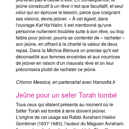
jeûne consécutif à un rêve n’est que facultatif, et seul
celui qui en éprouve le besoin, parce que craignant
ses visions, devra jeûner. » À cet égard, dans
l'ouvrage
Kaf Ha’Haïm
, il est mentionné qu'une
personne nullement troublée suite à son rêve, ou trop
faible pour jeûner, pourra se contenter de « racheter »
son jeûne, en offrant à la charité la valeur de deux
repas. Dans la
Michna Béroura
on precise qu'il est
déconseillé aux femmes enceintes et aux nourrices
de jeûner en raison d'un mauvais rêve et on leur
préconisera plutôt de racheter ce jeûne.
Chlomo Messica, en partenariat avec Hamodia.fr
Jeûne pour un sefer Torah tombé
Tous ceux qui étaient présents au moment où le
Séfer Torah est tombé à terre doivent jeûner.
L'origine de cet usage est Rabbi Avraham Halévi
Gombiner (1637-1683), l'auteur du Maguen Avraham.