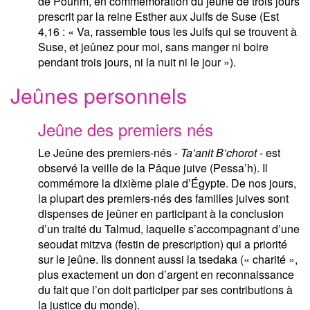
de Pourim, en commémoration du jeûne de trois jours
prescrit par la reine Esther aux Juifs de Suse (Est
4,16 : « Va, rassemble tous les Juifs qui se trouvent à
Suse, et jeûnez pour moi, sans manger ni boire
pendant trois jours, ni la nuit ni le jour »).
Jeûnes personnels
Jeûne des premiers nés
Le Jeûne des premiers-nés -
Ta’anit B’chorot
- est
observé la veille de la Pâque juive (Pessa’h). Il
commémore la dixième plaie d’Égypte. De nos jours,
la plupart des premiers-nés des familles juives sont
dispenses de jeûner en participant à la conclusion
d’un traité du Talmud, laquelle s’accompagnant d’une
seoudat mitzva (festin de prescription) qui a priorité
sur le jeûne. Ils donnent aussi la tsedaka (« charité »,
plus exactement un don d’argent en reconnaissance
du fait que l’on doit participer par ses contributions à
la justice du monde).