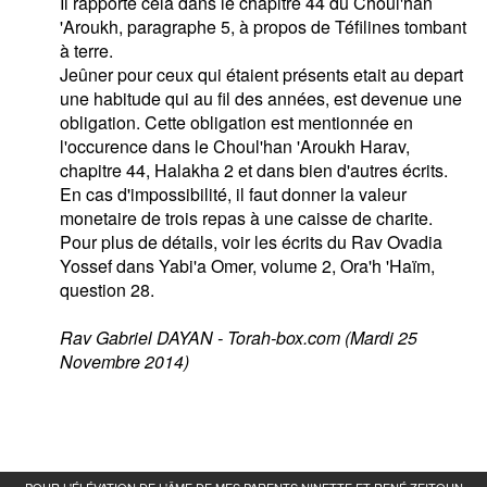
Il rapporte cela dans le chapitre 44 du Choul'han
'Aroukh, paragraphe 5, à propos de Téfilines tombant
à terre.
Jeûner pour ceux qui étaient présents etait au depart
une habitude qui au fil des années, est devenue une
obligation. Cette obligation est mentionnée en
l'occurence dans le Choul'han 'Aroukh Harav,
chapitre 44, Halakha 2 et dans bien d'autres écrits.
En cas d'impossibilité, il faut donner la valeur
monetaire de trois repas à une caisse de charite.
Pour plus de détails, voir les écrits du Rav Ovadia
Yossef dans Yabi'a Omer, volume 2, Ora'h 'Haïm,
question 28.
Rav Gabriel DAYAN - Torah-box.com (Mardi 25
Novembre 2014)
POUR L'ÉLÉVATION DE L'ÂME DE MES PARENTS NINETTE ET RENÉ ZEITOUN