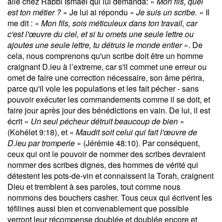
allé chez Rabbi Ismaël qui lui demanda: «
Mon fils, quel
est ton métier ?
» Je lui ai répondu «
Je suis un scribe.
» Il
me dit : «
Mon fils, sois méticuleux dans ton travail, car
c'est l'œuvre du ciel, et si tu omets une seule lettre ou
ajoutes une seule lettre, tu détruis le monde entier
». De
cela, nous comprenons qu'un scribe doit être un homme
craignant D.ieu à l’extreme, car s'il commet une erreur ou
omet de faire une correction nécessaire, son âme périra,
parce qu'il vole les populations et les fait pécher - sans
pouvoir exécuter les commandements comme il se doit, et
faire jour après jour des bénédictions en vain. De lui, il est
écrit «
Un seul pécheur détruit beaucoup de bien
»
(Kohélet 9:18), et «
Maudit soit celui qui fait l'œuvre de
D.ieu par tromperie
» (Jérémie 48:10). Par conséquent,
ceux qui ont le pouvoir de nommer des scribes devraient
nommer des scribes dignes, des hommes de vérité qui
détestent les pots-de-vin et connaissent la Torah, craignent
Dieu et tremblent à ses paroles, tout comme nous
nommons des bouchers casher. Tous ceux qui écrivent les
téfilines aussi bien et convenablement que possible
verront leur récompense doublée et doublée encore et