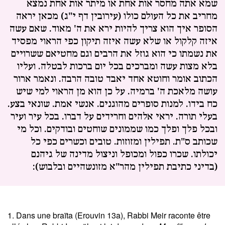
שמא אתה מחסר אות אחת או מיתר אות אחת נמצא
מחריב את כל העולם כולו (עירובין דף י"ג) מכאן יראה
הסופר איך הוא צריך להיות ירא את ה' מאוד. שאם עשה
איזה קלקול או שלא עשה איזה תיקון כפי הראוי מפסיד
את נשמתו כי הוא גוזל את הרבים וגם מחטיאם ששרויים
בלא מצות עשה ומברכים בכל יום ברכות לבטלה. ועליו
הכתוב אומר וחוטא אחד יאבד טובה הרבה. ונאמר ארור
עושה מלאכת ה' ברמיה. על כן הוא מן הראוי למי שיש
כח בידו. למנות סופרים מהוגנים. אנשי אמת. שונאי בצע.
בעלי תורה. יראי אלהים וחרידים על דברו. בכל עיר ועיר
ובכל פלך ופלך כמו שממונים שוחטים ובודקים. וכל מי
שכותב ס"ת. תפילין ומזוזות. טובים וכשרים כפי כל
יכולתו. שכרו כפול ומכופל וניצול מדינה של גיהנם
(בדיני כתיבת תפילין מהר"א מזונשהיים ובלבוש):
1. Dans une braïta (Erouvin 13a), Rabbi Meir raconte être