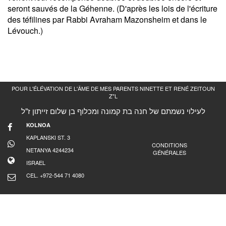
seront sauvés de la Géhenne. (D'après les lois de l'écriture
des téfilines par Rabbi Avraham Mazonsheim et dans le
Lévouch.)
POUR L'ÉLÉVATION DE L'ÂME DE MES PARENTS NINETTE ET RENÉ ZEITOUN
Z"L
לעילוי נשמתם של חנה בת קמונה ומכלוף בן שלום זייתון ז"ל
KOLNOA
KAPLANSKI ST. 3
CONDITIONS
NETANYA 4244234
GÉNÉRALES
ISRAEL
CEL. +972-544 71 4080